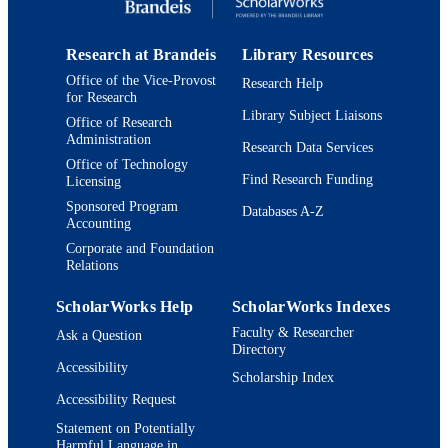
Research at Brandeis
Library Resources
Office of the Vice-Provost
Research Help
for Research
Library Subject Liaisons
Office of Research
Administration
Research Data Services
Office of Technology
Find Research Funding
Licensing
Sponsored Program
Databases A-Z
Accounting
Corporate and Foundation
Relations
ScholarWorks Help
ScholarWorks Indexes
Faculty & Researcher
Ask a Question
Directory
Accessibility
Scholarship Index
Accessibility Request
Statement on Potentially
Harmful Language in