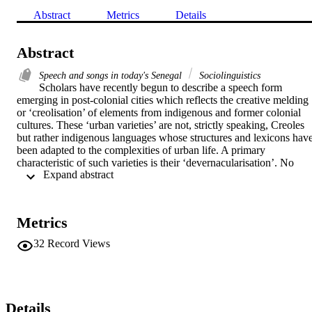
Abstract
Metrics
Details
Abstract
Speech and songs in today's Senegal
Sociolinguistics
Scholars have recently begun to describe a speech form 
emerging in post-colonial cities which reflects the creative melding 
or ‘creolisation’ of elements from indigenous and former colonial 
cultures. These ‘urban varieties’ are not, strictly speaking, Creoles 
but rather indigenous languages whose structures and lexicons have
been adapted to the complexities of urban life. A primary 
characteristic of such varieties is their ‘devernacularisation’. No 
 Expand abstract 
longer tied to the cultural values represented by the languages in 
their more traditional forms, they reflect instead the new values and 
way of life found in the urban centres where they are spoken. This 
article, based on fieldwork conducted in Senegal between 1986 and
Metrics
1989, describes the formation and role of one such urban linguistic 
variety, Urban Wolof. In particular, it focuses on Dakarois’ 
32
Record Views
conflicting tendencies to accept Urban Wolof in Dakar as the most 
pragmatic form of urban communication while rejecting it as 
evidence of an undesirable creolisation between indigenous and 
French culture. Des érudits ont récemment commençe à décrire une 
forme linguistique émergeant dans les villes post-coloniales qui 
Details